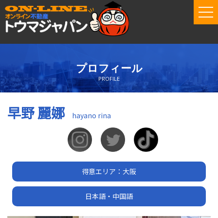
tog
nav
プロフィール
PROFILE
早野 麗娜
hayano rina
得意エリア：大阪
日本語・中国語