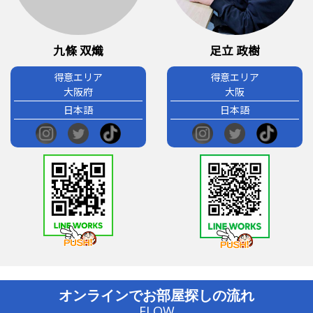
九條 双熾
足立 政樹
得意エリア
得意エリア
大阪府
大阪
日本語
日本語
オンラインでお部屋探しの流れ
FLOW