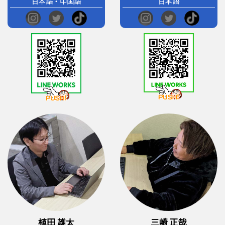
日本語・中国語
日本語
植田 雄太
三崎 正哉