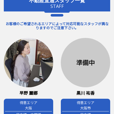
不動産直通スタッフ一覧
STAFF
お客様のご希望されるエリアによって対応可能なスタッフが異な
りますのでご注意下さい。
早野 麗娜
黒川 祐香
得意エリア
得意エリア
大阪
大阪市